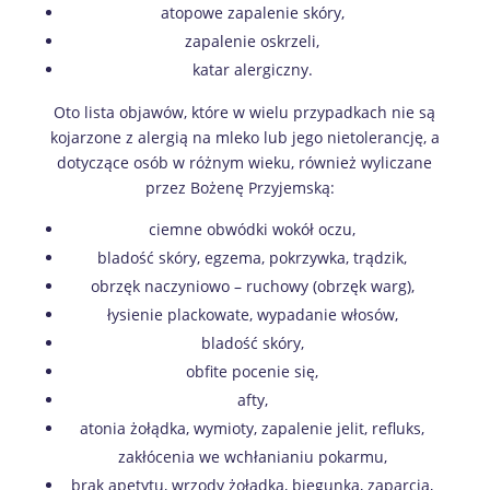
atopowe zapalenie skóry,
zapalenie oskrzeli,
katar alergiczny.
Oto lista objawów, które w wielu przypadkach nie są
kojarzone z alergią na mleko lub jego nietolerancję, a
dotyczące osób w różnym wieku, również wyliczane
przez Bożenę Przyjemską:
ciemne obwódki wokół oczu,
bladość skóry, egzema, pokrzywka, trądzik,
obrzęk naczyniowo – ruchowy (obrzęk warg),
łysienie plackowate, wypadanie włosów,
bladość skóry,
obfite pocenie się,
afty,
atonia żołądka, wymioty, zapalenie jelit, refluks,
zakłócenia we wchłanianiu pokarmu,
brak apetytu, wrzody żołądka, biegunka, zaparcia,