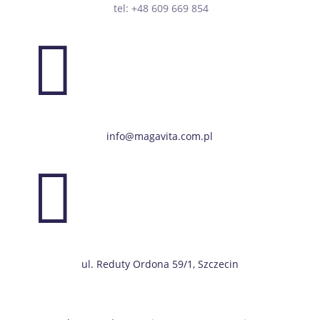
tel: +48 609 669 854

info@magavita.com.pl

ul. Reduty Ordona 59/1, Szczecin