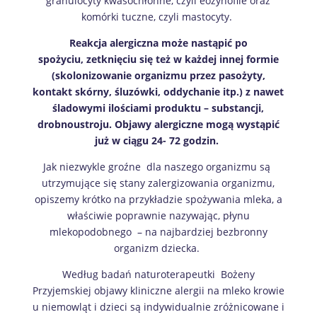
granulocyty kwasochłonne, czyli eozynofile oraz
komórki tuczne, czyli mastocyty.
Reakcja alergiczna może nastąpić po
spożyciu, zetknięciu się też w każdej innej formie
(skolonizowanie organizmu przez pasożyty,
kontakt skórny, śluzówki, oddychanie itp.) z nawet
śladowymi ilościami produktu – substancji,
drobnoustroju. Objawy alergiczne mogą wystąpić
już w ciągu 24- 72 godzin.
Jak niezwykle groźne dla naszego organizmu są
utrzymujące się stany zalergizowania organizmu,
opiszemy krótko na przykładzie spożywania mleka, a
właściwie poprawnie nazywając, płynu
mlekopodobnego – na najbardziej bezbronny
organizm dziecka.
Według badań naturoterapeutki Bożeny
Przyjemskiej objawy kliniczne alergii na mleko krowie
u niemowląt i dzieci są indywidualnie zróżnicowane i