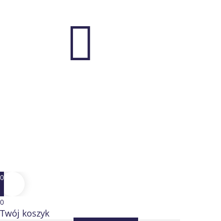

0
0
Twój koszyk