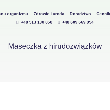
anu organizmu
Zdrowie i uroda
Doradztwo
Cenni
+48 513 130 858
+48 609 669 854
Maseczka z hirudozwiązków