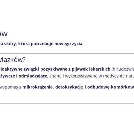
ów
la skóry, która potrzebuje nowego życia
wiązków?
bioaktywne związki pozyskiwane z pijawek lekarskich
(hirudozwią
dżywcze i odmładzające
, znane i wykorzystywane w medycynie nat
y, wspomaga
mikrokrążenie, detoksykację i odbudowę komórkow
ń