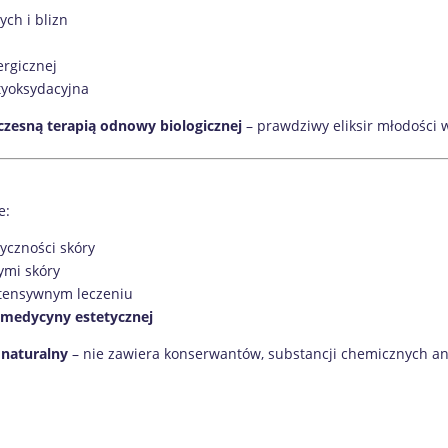
ych i blizn
ergicznej
tyoksydacyjna
czesną terapią odnowy biologicznej
– prawdziwy eliksir młodości w
e:
yczności skóry
ymi skóry
ntensywnym leczeniu
w medycyny estetycznej
 naturalny
– nie zawiera konserwantów, substancji chemicznych an