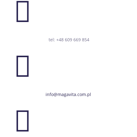

tel: +48 609 669 854

info@magavita.com.pl
