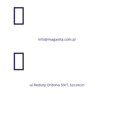

info@magavita.com.pl

ul.Reduty Ordona 59/1, Szczecin