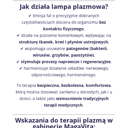
Jak działa lampa plazmowa?
✔ Emisja fal o precyzyjnie dobranych
częstotliwościach dociera do organizmu
bez
kontaktu fizycznego
,
✔ działa na poziomie komórkowym, wpływając na
strukturę tkanek, krwi i płynów ustrojowych
,
✔ wspomaga usuwanie
patogenów (bakterii,
wirusów, grzybów, pasożytów)
,
✔
stymuluje procesy naprawcze i regeneracyjne
,
✔ harmonizuje działanie układów: nerwowego,
odpornościowego, hormonalnego.
To terapia
bezpieczna, bezbolesna, komfortowa
,
którą można stosować zarówno u dorosłych, jak i u
dzieci, a także jako
wzmocnienie tradycyjnych
terapii medycznych
.
Wskazania do terapii plazmą w
gabinecie MagaVita: