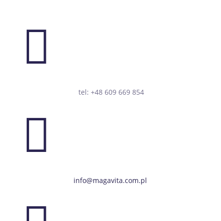

tel: +48 609 669 854

info@magavita.com.pl