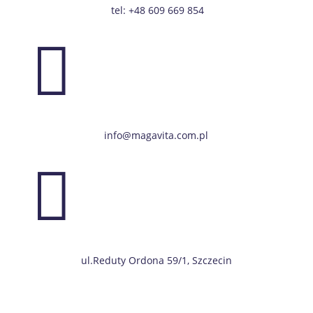
tel: +48 609 669 854

info@magavita.com.pl

ul.Reduty Ordona 59/1, Szczecin