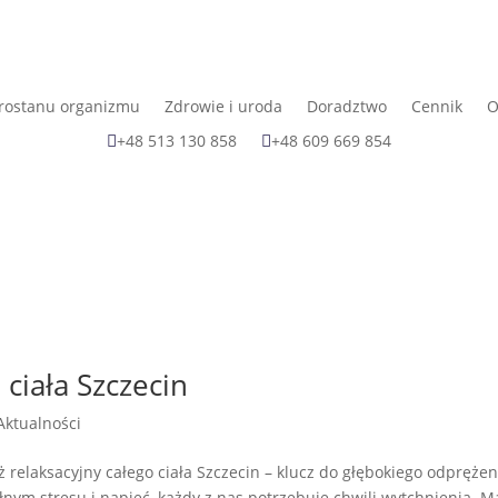
rostanu organizmu
Zdrowie i uroda
Doradztwo
Cennik
O
+48 513 130 858
+48 609 669 854
 ciała Szczecin
Aktualności
 relaksacyjny całego ciała Szczecin – klucz do głębokiego odprężen
nym stresu i napięć, każdy z nas potrzebuje chwili wytchnienia. M