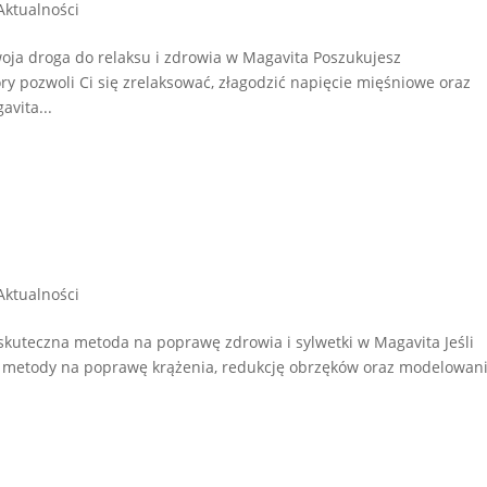
Aktualności
woja droga do relaksu i zdrowia w Magavita Poszukujesz
ry pozwoli Ci się zrelaksować, złagodzić napięcie mięśniowe oraz
vita...
Aktualności
 skuteczna metoda na poprawę zdrowia i sylwetki w Magavita Jeśli
ej metody na poprawę krążenia, redukcję obrzęków oraz modelowan