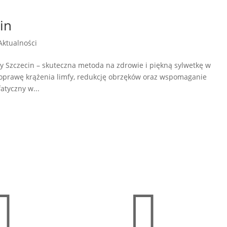
in
Aktualności
y Szczecin – skuteczna metoda na zdrowie i piękną sylwetkę w
poprawę krążenia limfy, redukcję obrzęków oraz wspomaganie
atyczny w...

