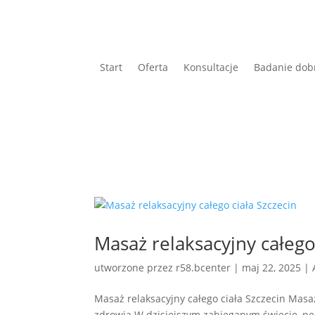
Start
Oferta
Konsultacje
Badanie dob
Masaż relaksacyjny całego
utworzone przez
r58.bcenter
|
maj 22, 2025
|
Masaż relaksacyjny całego ciała Szczecin Masaż
zdrowia W dzisiejszym zabieganym świecie, peł