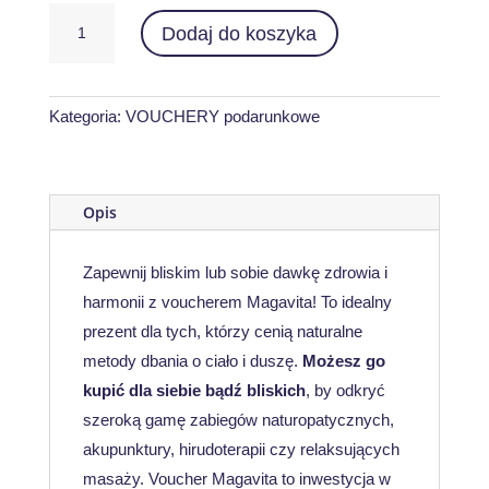
ilość
Dodaj do koszyka
Voucher
kwotowy
190
zł
Kategoria:
VOUCHERY podarunkowe
Opis
Zapewnij bliskim lub sobie dawkę zdrowia i
harmonii z voucherem Magavita! To idealny
prezent dla tych, którzy cenią naturalne
metody dbania o ciało i duszę.
Możesz go
kupić dla siebie bądź bliskich
, by odkryć
szeroką gamę zabiegów naturopatycznych,
akupunktury, hirudoterapii czy relaksujących
masaży. Voucher Magavita to inwestycja w