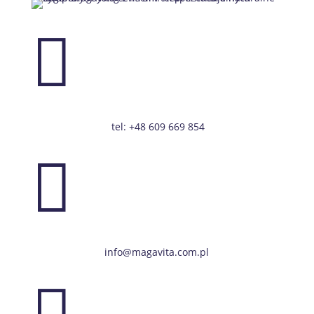

tel: +48 609 669 854

info@magavita.com.pl