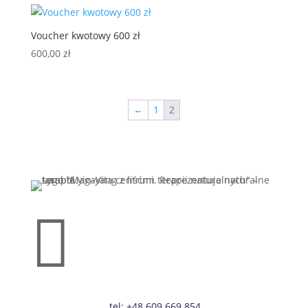
Voucher kwotowy 600 zł
600,00
zł
←
1
2

tel: +48 609 669 854