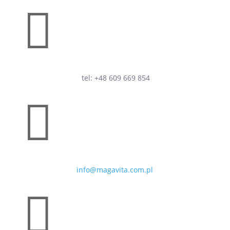

tel: +48 609 669 854

info@magavita.com.pl
