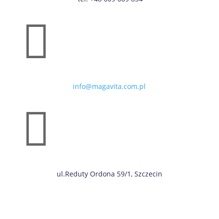

info@magavita.com.pl

ul.Reduty Ordona 59/1, Szczecin